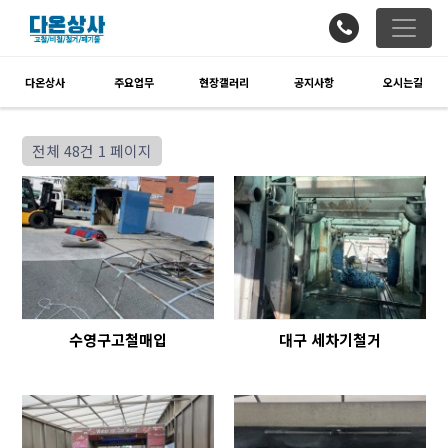
다온상사
주요업무
현장갤러리
공지사항
오시는길
전체 48건
1 페이지
수영구고철매입
대구 세차기철거