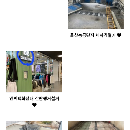
울산농공단지 세차기철거
엔씨백화점내 간판행거철거