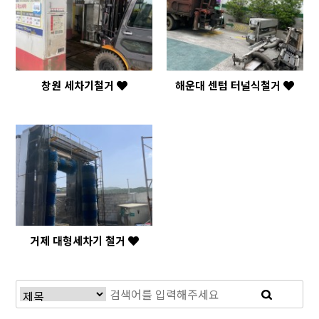
창원 세차기철거
해운대 센텀 터널식철거
거제 대형세차기 철거