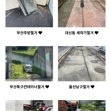
부산주방철거
대신동 세차기철거
부산북구컨테이너철거
울산남구철거